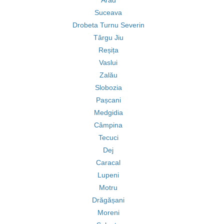
Arad
Suceava
Drobeta Turnu Severin
Târgu Jiu
Reșița
Vaslui
Zalău
Slobozia
Pașcani
Medgidia
Câmpina
Tecuci
Dej
Caracal
Lupeni
Motru
Drăgășani
Moreni