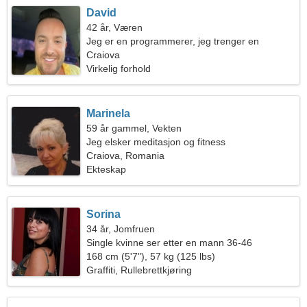
David
42 år, Væren
Jeg er en programmerer, jeg trenger en
romantisk kvinne
Craiova
Virkelig forhold
Marinela
59 år gammel, Vekten
Jeg elsker meditasjon og fitness
Craiova, Romania
Ekteskap
Sorina
34 år, Jomfruen
Single kvinne ser etter en mann 36-46
168 cm (5'7"), 57 kg (125 lbs)
Graffiti, Rullebrettkjøring