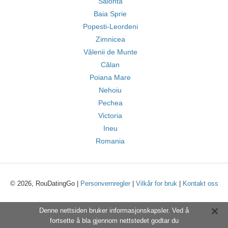
Salonta
Baia Sprie
Popesti-Leordeni
Zimnicea
Vălenii de Munte
Călan
Poiana Mare
Nehoiu
Pechea
Victoria
Ineu
Romania
© 2026, RouDatingGo |
Personvernregler
|
Vilkår for bruk
|
Kontakt oss
Denne nettsiden bruker informasjonskapsler. Ved å
fortsette å bla gjennom nettstedet godtar du