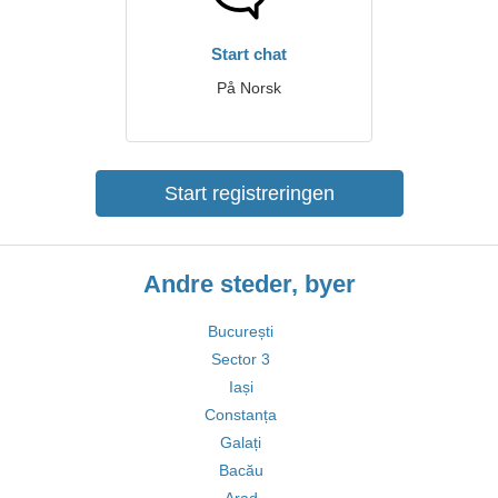
Start chat
På Norsk
Start registreringen
Andre steder, byer
București
Sector 3
Iași
Constanța
Galați
Bacău