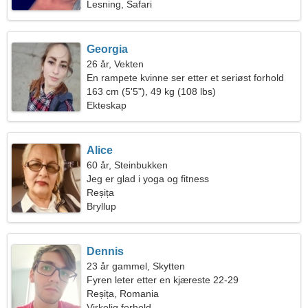
Lesning, Safari
Georgia
26 år, Vekten
En rampete kvinne ser etter et seriøst forhold
163 cm (5'5"), 49 kg (108 lbs)
Ekteskap
Alice
60 år, Steinbukken
Jeg er glad i yoga og fitness
Reșița
Bryllup
Dennis
23 år gammel, Skytten
Fyren leter etter en kjæreste 22-29
Reșița, Romania
Virkelig forhold