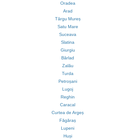
Oradea
Arad
Târgu Mureș
Satu Mare
Suceava
Slatina
Giurgiu
Bârlad
Zalău
Turda
Petroșani
Lugoj
Reghin
Caracal
Curtea de Argeș
Făgăraș
Lupeni
Huși