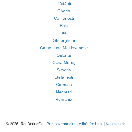
Rădăuți
Gherla
Comănești
Balș
Blaj
Gheorgheni
Câmpulung Moldovenesc
Salonta
Ocna Mureș
Simeria
Ștefănești
Cormaia
Negrești
Romania
© 2026, RouDatingGo |
Personvernregler
|
Vilkår for bruk
|
Kontakt oss