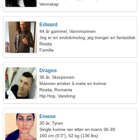
Vennskap
Edward
44 år gammel, Vannmannen
Jeg er en endokrinolog, jeg trenger en fantastisk
kvinne
Reșița
Familie
Dragos
36 år, Skorpionen
Mannen ønsker å møte en kvinne
Reșița, Romania
Hip Hop, Vandring
Emese
30 år, Tyren
Single kvinne ser etter en mann 36-39
160 cm (5'3"), 62 kg (136 lbs)