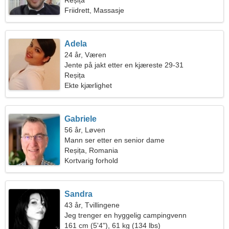
Reșița
Friidrett, Massasje
Adela
24 år, Væren
Jente på jakt etter en kjæreste 29-31
Reșița
Ekte kjærlighet
Gabriele
56 år, Løven
Mann ser etter en senior dame
Reșița, Romania
Kortvarig forhold
Sandra
43 år, Tvillingene
Jeg trenger en hyggelig campingvenn
161 cm (5'4"), 61 kg (134 lbs)