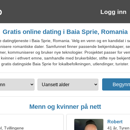
Logg inn
Gratis online dating i Baia Sprie, Romania
atingtjeneste i Baia Sprie, Romania. Velg en venn og en kandidat i søk
anisere romantiske dater. Samfunnet finner passende bekjentskaper, ser
ner, kommuniserer og bruker nye teknologier. Prosjektet passer for venn
per kvinner i ethvert emne, samhandle med brukerbilder, stifte nye bekje
gratis datingside Baia Sprie for lokalbefolkningen, utlendinger, turister.
Menn og kvinner på nett
Robert
, Tvillingene
41 år, Tyren