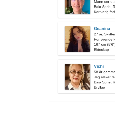
Mann ser ett
Baia Sprie,
Kortvarig for
Geanina
27 år, Skytte
Forførende kv
167 cm (5'6")
Ekteskap
Vichi
58 år gamme
Jeg elsker t
Baia Sprie,
Bryllup