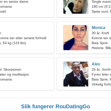
er en senior dame
Single mann
 Romania
180 cm (5'11
hold
Spise sunt, B
Monica
n
30 år, Kreft
inne ser etter seriøst forhold
Kvinne ser e
, 54 kg (119 lbs)
Baia Sprie
Historie, Bil
Alex
l, Skorpionen
26 år, Jomf
eater og meditasjon
Fyren leter 
 Romania
Baia Sprie,
Virkelig forh
Slik fungerer RouDatingGo