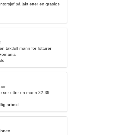
ntorsjef på jakt etter en grasiøs
n
en taktfull mann for fotturer
 Romania
old
ruen
ne ser etter en mann 32-39
illig arbeid
pionen