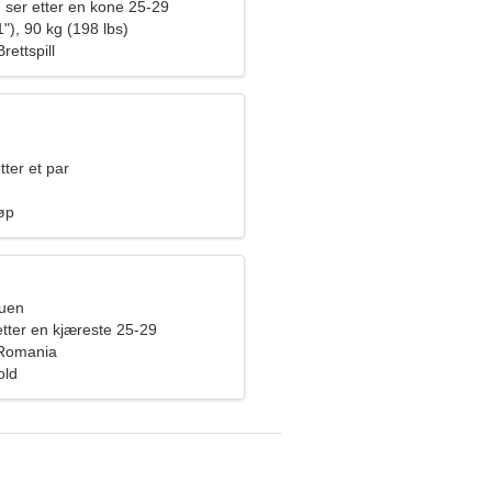
 ser etter en kone 25-29
"), 90 kg (198 lbs)
rettspill
tter et par
løp
ruen
etter en kjæreste 25-29
 Romania
old