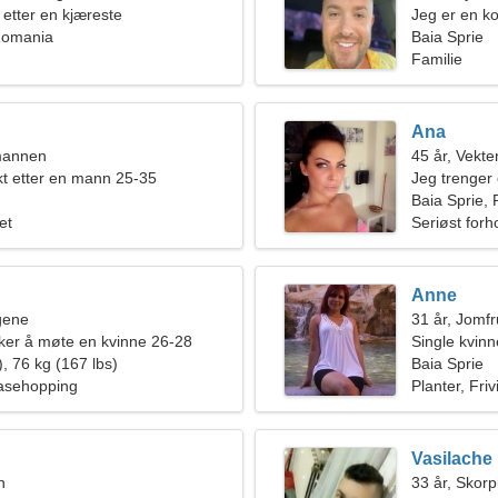
 etter en kjæreste
Jeg er en ko
 Romania
kvinne
Baia Sprie
Familie
Ana
mannen
45 år, Vekte
kt etter en mann 25-35
Jeg trenger 
Baia Sprie,
et
Seriøst forh
Anne
ngene
31 år, Jomf
er å møte en kvinne 26-28
Single kvin
, 76 kg (167 lbs)
Baia Sprie
Basehopping
Planter, Friv
Vasilache
n
33 år, Skor