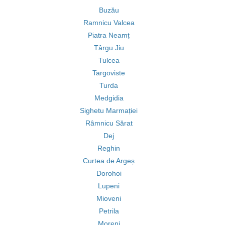
Buzău
Ramnicu Valcea
Piatra Neamț
Târgu Jiu
Tulcea
Targoviste
Turda
Medgidia
Sighetu Marmației
Râmnicu Sărat
Dej
Reghin
Curtea de Argeș
Dorohoi
Lupeni
Mioveni
Petrila
Moreni