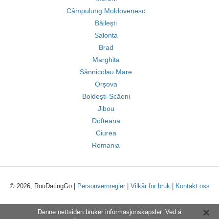
Câmpulung Moldovenesc
Băileşti
Salonta
Brad
Marghita
Sânnicolau Mare
Orșova
Boldești-Scăeni
Jibou
Dofteana
Ciurea
Romania
© 2026, RouDatingGo |
Personvernregler
|
Vilkår for bruk
|
Kontakt oss
Denne nettsiden bruker informasjonskapsler. Ved å