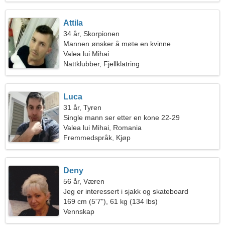
Attila
34 år, Skorpionen
Mannen ønsker å møte en kvinne
Valea lui Mihai
Nattklubber, Fjellklatring
Luca
31 år, Tyren
Single mann ser etter en kone 22-29
Valea lui Mihai, Romania
Fremmedspråk, Kjøp
Deny
56 år, Væren
Jeg er interessert i sjakk og skateboard
169 cm (5'7"), 61 kg (134 lbs)
Vennskap