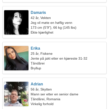
Damaris
42 år, Vekten
Jeg vil møte en høflig venn
173 cm (5'9"), 66 kg (145 lbs)
Ekte kjærlighet
Erika
25 år, Fiskene
Jente på jakt etter en kjæreste 31-32
Țăndărei
Bryllup
Adrian
56 år, Skytten
Mann ser etter en senior dame
Țăndărei, Romania
Virkelig forhold