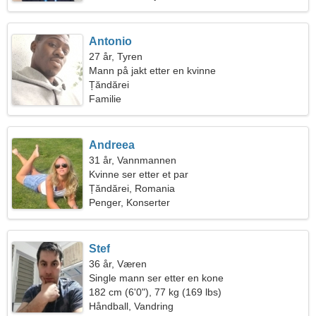
Antonio
27 år, Tyren
Mann på jakt etter en kvinne
Țăndărei
Familie
Andreea
31 år, Vannmannen
Kvinne ser etter et par
Țăndărei, Romania
Penger, Konserter
Stef
36 år, Væren
Single mann ser etter en kone
182 cm (6'0"), 77 kg (169 lbs)
Håndball, Vandring