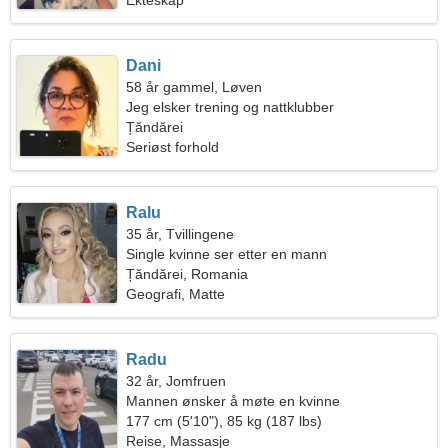
Ekteskap
Dani
58 år gammel, Løven
Jeg elsker trening og nattklubber
Țăndărei
Seriøst forhold
Ralu
35 år, Tvillingene
Single kvinne ser etter en mann
Țăndărei, Romania
Geografi, Matte
Radu
32 år, Jomfruen
Mannen ønsker å møte en kvinne
177 cm (5'10"), 85 kg (187 lbs)
Reise, Massasje