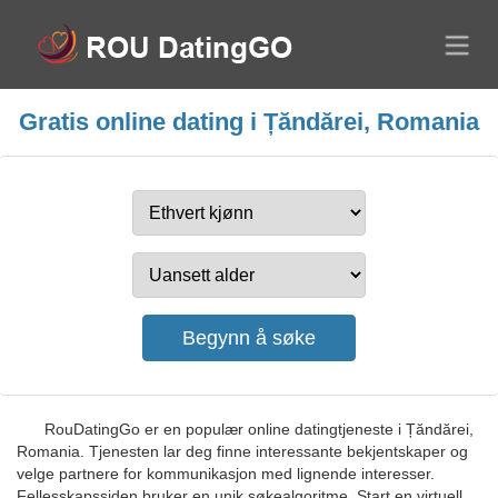
Gratis online dating i Țăndărei, Romania
RouDatingGo er en populær online datingtjeneste i Țăndărei,
Romania. Tjenesten lar deg finne interessante bekjentskaper og
velge partnere for kommunikasjon med lignende interesser.
Fellesskapssiden bruker en unik søkealgoritme. Start en virtuell