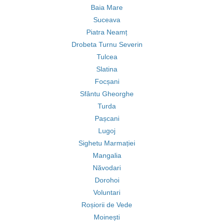
Baia Mare
Suceava
Piatra Neamț
Drobeta Turnu Severin
Tulcea
Slatina
Focșani
Sfântu Gheorghe
Turda
Pașcani
Lugoj
Sighetu Marmației
Mangalia
Năvodari
Dorohoi
Voluntari
Roșiorii de Vede
Moinești