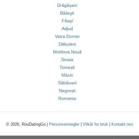
Drăgășani
Băileşti
Filiași
Adjud
Vatra Dornei
Dăbuleni
Moldova Nouă
Sinaia
Tomești
Măcin
Săbăoani
Negrești
Romania
© 2026, RouDatingGo |
Personvernregler
|
Vilkår for bruk
|
Kontakt oss