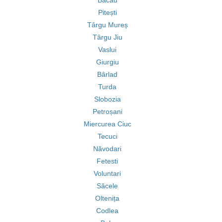
Bacău
Pitești
Târgu Mureș
Târgu Jiu
Vaslui
Giurgiu
Bârlad
Turda
Slobozia
Petroșani
Miercurea Ciuc
Tecuci
Năvodari
Fetesti
Voluntari
Săcele
Oltenița
Codlea