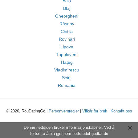
Balș
Blaj
Gheorgheni
Râșnov
Chitila
Rovinari
Lipova
Topoloveni
Hațeg
Vladimirescu
Seini
Romania
© 2026, RouDatingGo |
Personvernregler
|
Vilkår for bruk
|
Kontakt oss
Denne nettsiden bruker informasjonskapsler. Ved å
fortsette å bla gjennom nettstedet godtar du