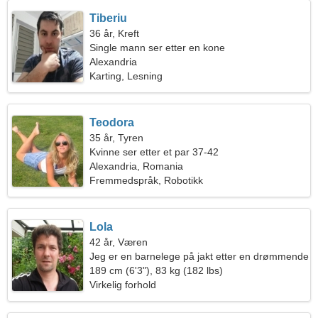
Tiberiu
36 år, Kreft
Single mann ser etter en kone
Alexandria
Karting, Lesning
Teodora
35 år, Tyren
Kvinne ser etter et par 37-42
Alexandria, Romania
Fremmedspråk, Robotikk
Lola
42 år, Væren
Jeg er en barnelege på jakt etter en drømmende
kvinne
189 cm (6'3"), 83 kg (182 lbs)
Virkelig forhold